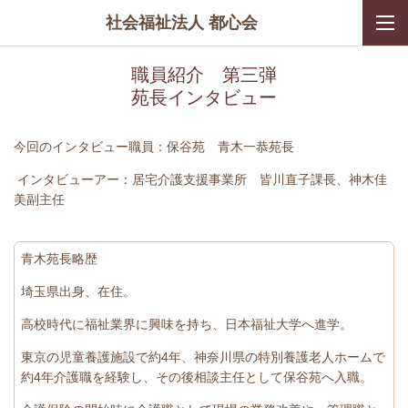
社会福祉法人 都心会
職員紹介 第三弾
苑長インタビュー
今回のインタビュー職員：保谷苑 青木一恭苑長
インタビューアー：居宅介護支援事業所 皆川直子課長、神木佳
美副主任
青木苑長略歴
埼玉県出身、在住。
高校時代に福祉業界に興味を持ち、日本福祉大学へ進学。
東京の児童養護施設で約
4
年、神奈川県の特別養護老人ホームで
約
4
年介護職を経験し、その後相談主任として保谷苑へ入職。