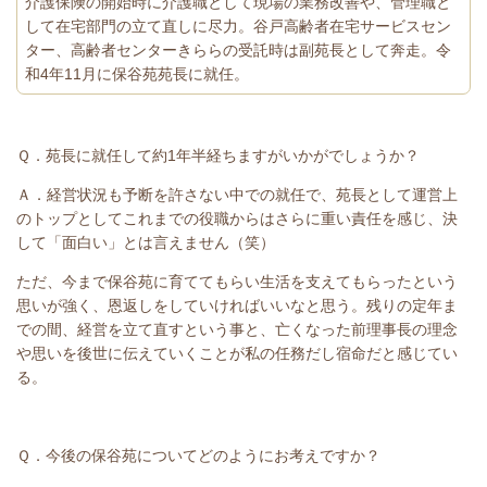
介護保険の開始時に介護職として現場の業務改善や、管理職と
して在宅部門の立て直しに尽力。谷戸高齢者在宅サービスセン
ター、高齢者センターきららの受託時は副苑長として奔走。令
和4年11月に保谷苑苑長に就任。
Ｑ．苑長に就任して約1年半経ちますがいかがでしょうか？
Ａ．経営状況も予断を許さない中での就任で、苑長として運営上
のトップとしてこれまでの役職からはさらに重い責任を感じ、決
して「面白い」とは言えません（笑）
ただ、今まで保谷苑に育ててもらい生活を支えてもらったという
思いが強く、恩返しをしていければいいなと思う。残りの定年ま
での間、経営を立て直すという事と、亡くなった前理事長の理念
や思いを後世に伝えていくことが私の任務だし宿命だと感じてい
る。
Ｑ．今後の保谷苑についてどのようにお考えですか？