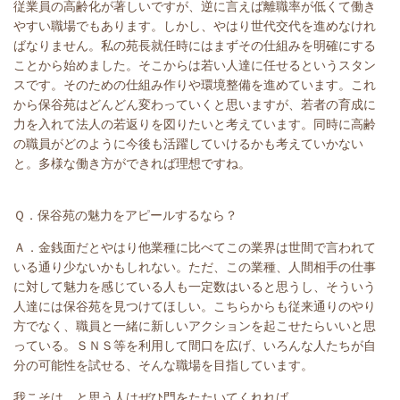
従業員の高齢化が著しいですが、逆に言えば離職率が低くて働き
やすい職場でもあります。しかし、やはり世代交代を進めなけれ
ばなりません。私の苑長就任時にはまずその仕組みを明確にする
ことから始めました。そこからは若い人達に任せるというスタン
スです。そのための仕組み作りや環境整備を進めています。これ
から保谷苑はどんどん変わっていくと思いますが、若者の育成に
力を入れて法人の若返りを図りたいと考えています。同時に高齢
の職員がどのように今後も活躍していけるかも考えていかない
と。多様な働き方ができれば理想ですね。
Ｑ．保谷苑の魅力をアピールするなら？
Ａ．金銭面だとやはり他業種に比べてこの業界は世間で言われて
いる通り少ないかもしれない。ただ、この業種、人間相手の仕事
に対して魅力を感じている人も一定数はいると思うし、そういう
人達には保谷苑を見つけてほしい。こちらからも従来通りのやり
方でなく、職員と一緒に新しいアクションを起こせたらいいと思
っている。ＳＮＳ等を利用して間口を広げ、いろんな人たちが自
分の可能性を試せる、そんな職場を目指しています。
我こそは、と思う人はぜひ門をたたいてくれれば。